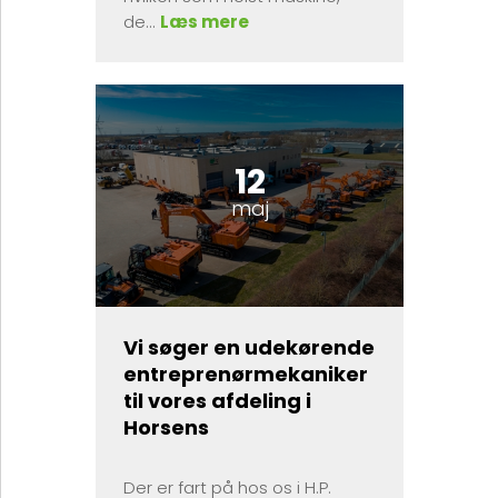
de...
Læs mere
12
maj
Vi søger en udekørende
entreprenørmekaniker
til vores afdeling i
Horsens
Der er fart på hos os i H.P.