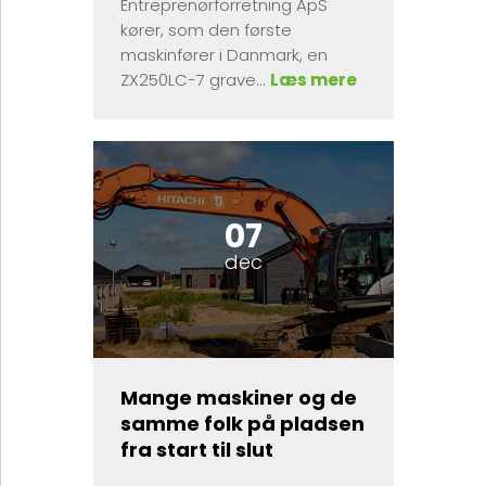
Entreprenørforretning ApS
kører, som den første
maskinfører i Danmark, en
ZX250LC-7 grave...
Læs mere
07
dec
Mange maskiner og de
samme folk på pladsen
fra start til slut