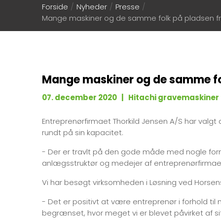
Forside
/
Nyheder
/
Presse
/
Mange maskiner og de samme folk på pladsen fra s
Mange maskiner og de samme folk
07. december 2020 | Hitachi gravemaskiner
Entreprenørfirmaet Thorkild Jensen A/S har valgt a
rundt på sin kapacitet.
- Der er travlt på den gode måde med nogle forn
anlægsstruktør og medejer af entreprenørfirmaet
Vi har besøgt virksomheden i Løsning ved Horsen
- Det er positivt at være entreprenør i forhold 
begrænset, hvor meget vi er blevet påvirket af 