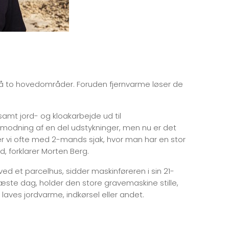
på to hovedområder. Foruden fjernvarme løser de
mt jord- og kloakarbejde ud til
emodning af en del udstykninger, men nu er det
er vi ofte med 2-mands sjak, hvor man har en stor
 forklarer Morten Berg.
ed et parcelhus, sidder maskinføreren i sin 21-
æste dag, holder den store gravemaskine stille,
, laves jordvarme, indkørsel eller andet.