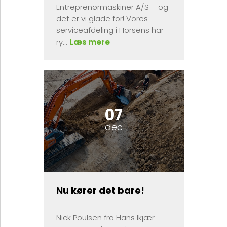
Entreprenørmaskiner A/S – og
det er vi glade for! Vores
serviceafdeling i Horsens har
ry...
Læs mere
07
dec
Nu kører det bare!
Nick Poulsen fra Hans Ikjær