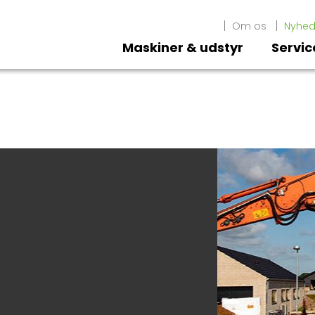
Om os
Nyhed
Maskiner & udstyr
Servic
S