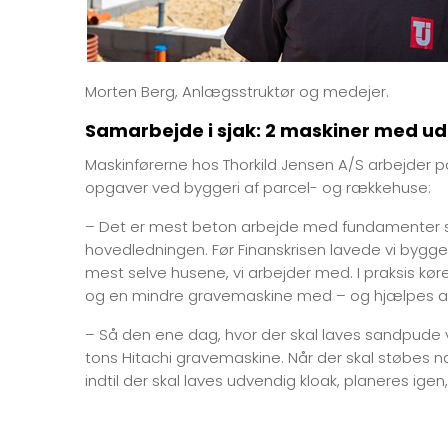
Morten Berg, Anlægsstruktør og medejer.
Samarbejde i sjak: 2 maskiner med ud
Maskinførerne hos Thorkild Jensen A/S arbejder 
opgaver ved byggeri af parcel- og rækkehuse:
– Det er mest beton arbejde med fundamenter sa
hovedledningen. Før Finanskrisen lavede vi bygg
mest selve husene, vi arbejder med. I praksis kør
og en mindre gravemaskine med – og hjælpes ad,
– Så den ene dag, hvor der skal laves sandpude v
tons Hitachi gravemaskine. Når der skal støbes n
indtil der skal laves udvendig kloak, planeres igen