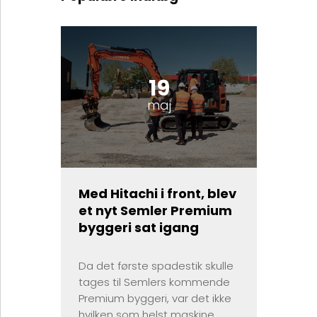
19
maj
Med Hitachi i front, blev
et nyt Semler Premium
byggeri sat igang
Da det første spadestik skulle
tages til Semlers kommende
Premium byggeri, var det ikke
hvilken som helst maskine,