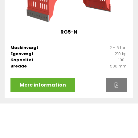
RG5-N
Maskinvægt
2 - 5 ton
Egenvægt
210 kg
Kapacitet
100 l
Bredde
500 mm
Mere information