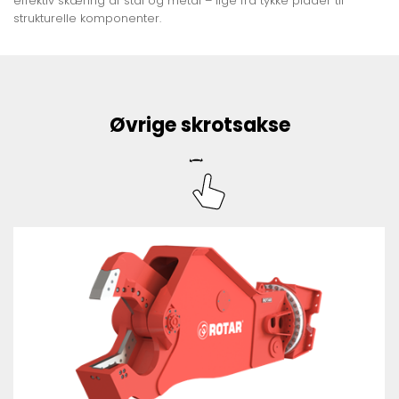
effektiv skæring af stål og metal – lige fra tykke plader til
strukturelle komponenter.
Øvrige skrotsakse