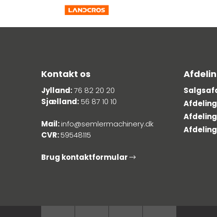
Kontakt os
Afdeli
Jylland:
76 82 20 20
Salgsaf
Sjælland:
56 87 10 10
Afdelin
Afdeling
Mail:
info@semlermachinery.dk
Afdelin
CVR:
59548115
Brug kontaktformular