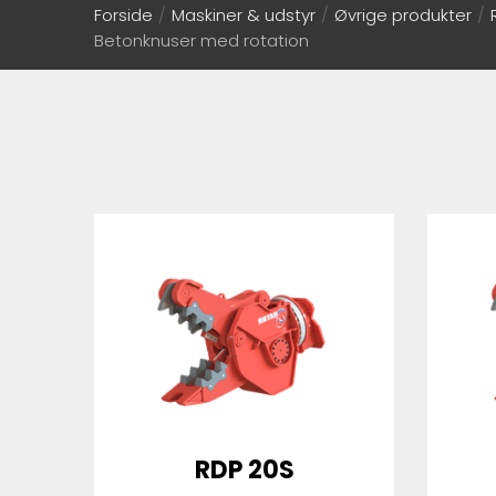
Forside
/
Maskiner & udstyr
/
Øvrige produkter
/
Betonknuser med rotation
RDP 20S