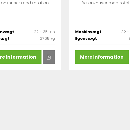
tonknuser med rotation
Betonknuser med rotat
invægt
22 - 35 ton
Maskinvægt
32 -
vægt
2765 kg
Egenvægt
re information
Mere information