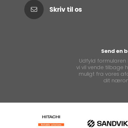
Skriv til os
Send en 
Udfyld formularen
vi vil vende tilbage h
muligt fra vores afd
dit næro