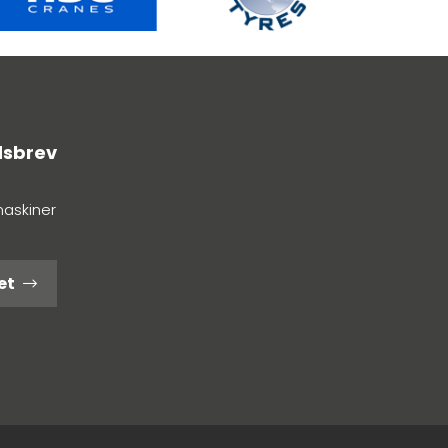
dsbrev
maskiner
et