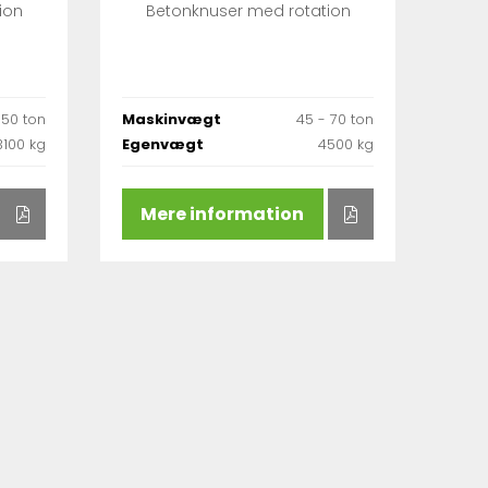
ion
Betonknuser med rotation
 50 ton
Maskinvægt
45 - 70 ton
3100 kg
Egenvægt
4500 kg
Mere information