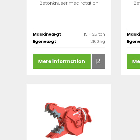
Betonknuser med rotation
Be
Maskinvægt
15 - 25 ton
Mask
Egenvægt
2100 kg
Egen
Mere information
Me