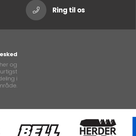
Ring til os
besked
 her og
urtigst
eling i
mråde.