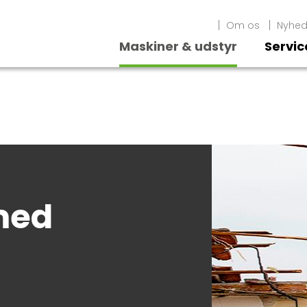
Om os
Nyhed
Maskiner & udstyr
Servic
S
med