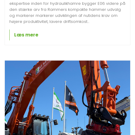
ekspertise inden for hydraulikhamre bygger E06 videre på
den stærke arv fra Rammers kompakte hammer udvalg
og markerer markerer udviklingen af nutidens krav om
højere produktivitet, lavere driftsomkost...
Læs mere