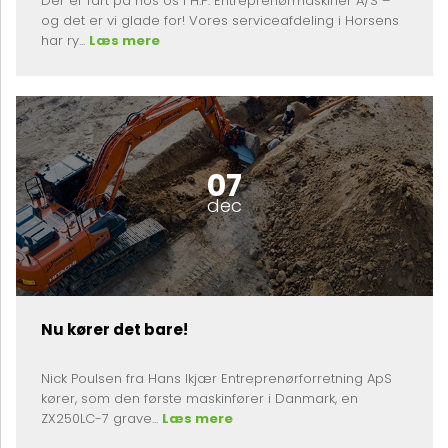
Der er fart på hos os i H.P. Entreprenørmaskiner A/S –
og det er vi glade for! Vores serviceafdeling i Horsens
har ry...
Læs mere
07
dec
Nu kører det bare!
Nick Poulsen fra Hans Ikjær Entreprenørforretning ApS
kører, som den første maskinfører i Danmark, en
ZX250LC-7 grave...
Læs mere