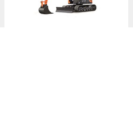
ZX95US-7
Større førerkabine, øget sikkerhed og komfort
Arbejdsvægt
8,8 ton
Gravedybde
4650 mm
Rækkevidde
6720 mm
Aflæsningshøjde
5480 mm
Mere information