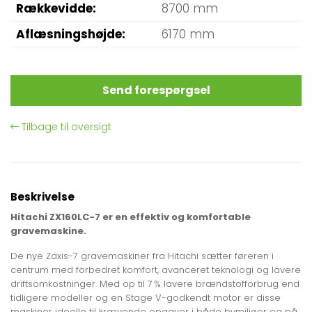
Rækkevidde
8700 mm
Aflæsningshøjde
6170 mm
Send forespørgsel
Tilbage til oversigt
Beskrivelse
Hitachi ZX160LC-7 er en effektiv og komfortable
gravemaskine.
De nye Zaxis-7 gravemaskiner fra Hitachi sætter føreren i
centrum med forbedret komfort, avanceret teknologi og lavere
driftsomkostninger.
Med op til 7 % lavere brændstofforbrug end
tidligere modeller og en Stage V-godkendt motor er disse
maskiner ideelle til krævende opgaver i både bymiljøer og på