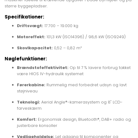
større byggepladser.
Specifikationer:
Driftsvægt:
17.700 – 19.000 kg
Motoreffekt:
101,3 kW (ISO14396) / 98,6 kW (ISO9249)
Skovlkapacitet:
0,52 – 0,82 m³
Nøglefunktioner:
Brændstofeffektivitet:
Op til 7 % lavere forbrug takket
være HIOS IV-hydraulik systemet
Førerkabine:
Rummelig med forbedret udsyn og lavt
støjniveau
Teknologi:
Aerial Angle®-kamerasystem og 8" LCD-
farveskærm
Komfort:
Ergonomisk design, Bluetooth®, DAB+ radio og
justerbare konsoller
Vedligeholdelse:
Let adgang til komponenter og