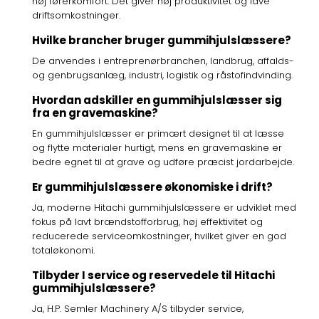
høj førerkomfort. Det giver høj produktivitet og lave
driftsomkostninger.
Hvilke brancher bruger gummihjulslæssere?
De anvendes i entreprenørbranchen, landbrug, affalds-
og genbrugsanlæg, industri, logistik og råstofindvinding.
Hvordan adskiller en gummihjulslæsser sig
fra en gravemaskine?
En gummihjulslæsser er primært designet til at læsse
og flytte materialer hurtigt, mens en gravemaskine er
bedre egnet til at grave og udføre præcist jordarbejde.
Er gummihjulslæssere økonomiske i drift?
Ja, moderne Hitachi gummihjulslæssere er udviklet med
fokus på lavt brændstofforbrug, høj effektivitet og
reducerede serviceomkostninger, hvilket giver en god
totaløkonomi.
Tilbyder I service og reservedele til Hitachi
gummihjulslæssere?
Ja, H.P. Semler Machinery A/S tilbyder service,