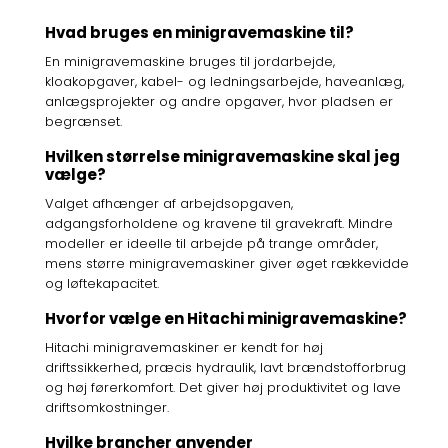
Hvad bruges en minigravemaskine til?
En minigravemaskine bruges til jordarbejde,
kloakopgaver, kabel- og ledningsarbejde, haveanlæg,
anlægsprojekter og andre opgaver, hvor pladsen er
begrænset.
Hvilken størrelse minigravemaskine skal jeg
vælge?
Valget afhænger af arbejdsopgaven,
adgangsforholdene og kravene til gravekraft. Mindre
modeller er ideelle til arbejde på trange områder,
mens større minigravemaskiner giver øget rækkevidde
og løftekapacitet.
Hvorfor vælge en Hitachi minigravemaskine?
Hitachi minigravemaskiner er kendt for høj
driftssikkerhed, præcis hydraulik, lavt brændstofforbrug
og høj førerkomfort. Det giver høj produktivitet og lave
driftsomkostninger.
Hvilke brancher anvender