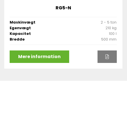
RG5-N
Maskinvægt
2 - 5 ton
Egenvægt
210 kg
Kapacitet
100 l
Bredde
500 mm
Mere information