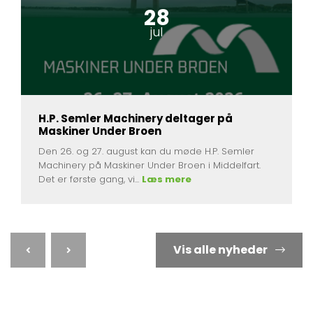
28
jul
H.P. Semler Machinery deltager på
Maskiner Under Broen
Den 26. og 27. august kan du møde H.P. Semler
Machinery på Maskiner Under Broen i Middelfart.
Det er første gang, vi...
Læs mere
Vis alle nyheder