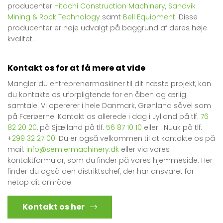
producenter
Hitachi Construction Machinery
,
Sandvik
Mining & Rock Technology
samt
Bell Equipment
. Disse
producenter er nøje udvalgt på baggrund af deres høje
kvalitet.
Kontakt os for at få mere at vide
Mangler du entreprenørmaskiner til dit næste projekt, kan
du kontakte os uforpligtende for en åben og ærlig
samtale. Vi opererer i hele Danmark, Grønland såvel som
på Færøerne. Kontakt os allerede i dag i Jylland på tlf.
76
82 20 20
, på Sjælland på tlf.
56 87 10 10
eller i Nuuk på tlf.
+
299
32 27 00
. Du er også velkommen til at kontakte os på
mail:
info@semlermachinery.dk
eller via vores
kontaktformular, som du finder på vores hjemmeside. Her
finder du også den distriktschef, der har ansvaret for
netop dit område.
Kontakt os her