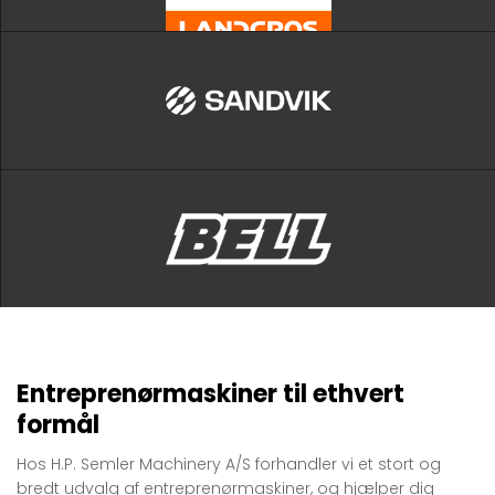
Entreprenørmaskiner til ethvert
formål
Hos H.P. Semler Machinery A/S forhandler vi et stort og
bredt udvalg af entreprenørmaskiner, og hjælper dig