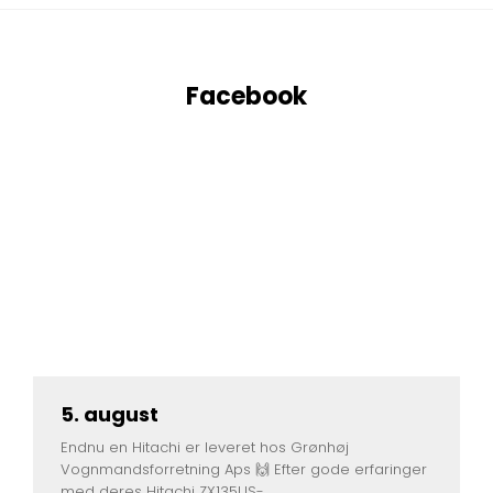
Facebook
5. august
Endnu en Hitachi er leveret hos Grønhøj
Vognmandsforretning Aps 🙌 Efter gode erfaringer
med deres Hitachi ZX135US-...