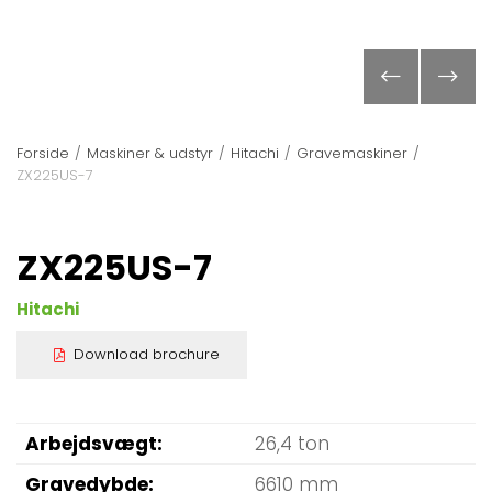
Forside
/
Maskiner & udstyr
/
Hitachi
/
Gravemaskiner
/
ZX225US-7
ZX225US-7
Hitachi
Download brochure
Arbejdsvægt
26,4 ton
Gravedybde
6610 mm