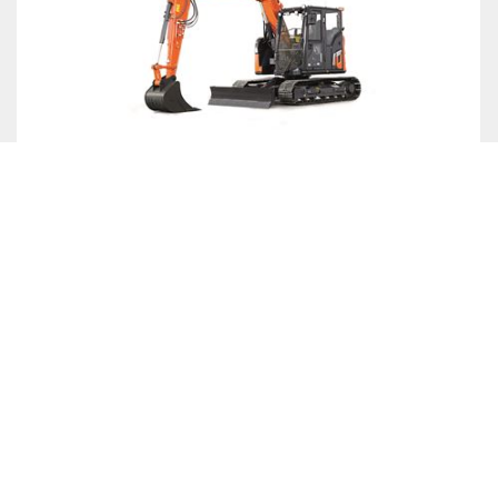
ZX95US-7
Større førerkabine, øget sikkerhed og komfort
Arbejdsvægt
8,8 ton
Gravedybde
4650 mm
Rækkevidde
6720 mm
Aflæsningshøjde
5480 mm
Mere information