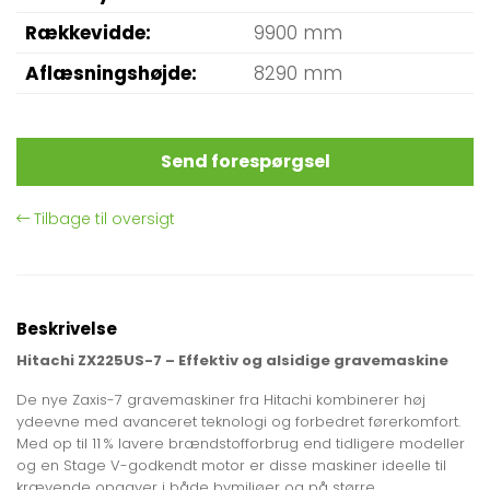
Rækkevidde
9900 mm
Aflæsningshøjde
8290 mm
Send forespørgsel
Tilbage til oversigt
Beskrivelse
Hitachi ZX225US-7 – Effektiv og alsidige gravemaskine
De nye Zaxis-7 gravemaskiner fra Hitachi kombinerer høj
ydeevne med avanceret teknologi og forbedret førerkomfort.
Med op til 11 % lavere brændstofforbrug end tidligere modeller
og en Stage V-godkendt motor er disse maskiner ideelle til
krævende opgaver i både bymiljøer og på større