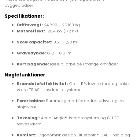
byggepladser.
Specifikationer:
Driftsvægt:
24.800 – 29.100 kg
Motoreffekt:
128,4 kW (172 hk)
Skovlkapacitet:
0,51 – 1,20 m³
Gravedybde:
6,12 – 6,61 m
Kort bagende:
Ideel til arbejde i trange områder
Nøglefunktioner:
Brændstofeffektivitet:
Op til 11 % lavere forbrug takket
være TRIAS III-hydraulik systemet
Førerkabine:
Rummelig med forbedret udsyn og lavt
støjniveau
Teknologi:
Aerial Angle®-kamerasystem og 8" LCD-
farveskærm
Komfort:
Ergonomisk design, Bluetooth®, DAB+ radio og